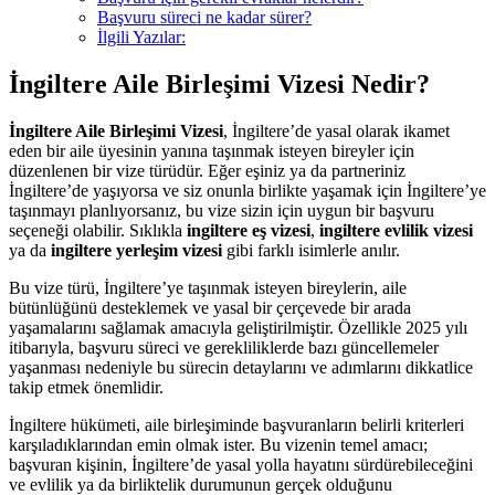
Başvuru süreci ne kadar sürer?
İlgili Yazılar:
İngiltere Aile Birleşimi Vizesi Nedir?
İngiltere Aile Birleşimi Vizesi
, İngiltere’de yasal olarak ikamet
eden bir aile üyesinin yanına taşınmak isteyen bireyler için
düzenlenen bir vize türüdür. Eğer eşiniz ya da partneriniz
İngiltere’de yaşıyorsa ve siz onunla birlikte yaşamak için İngiltere’ye
taşınmayı planlıyorsanız, bu vize sizin için uygun bir başvuru
seçeneği olabilir. Sıklıkla
ingiltere eş vizesi
,
ingiltere evlilik vizesi
ya da
ingiltere yerleşim vizesi
gibi farklı isimlerle anılır.
Bu vize türü, İngiltere’ye taşınmak isteyen bireylerin, aile
bütünlüğünü desteklemek ve yasal bir çerçevede bir arada
yaşamalarını sağlamak amacıyla geliştirilmiştir. Özellikle 2025 yılı
itibarıyla, başvuru süreci ve gerekliliklerde bazı güncellemeler
yaşanması nedeniyle bu sürecin detaylarını ve adımlarını dikkatlice
takip etmek önemlidir.
İngiltere hükümeti, aile birleşiminde başvuranların belirli kriterleri
karşıladıklarından emin olmak ister. Bu vizenin temel amacı;
başvuran kişinin, İngiltere’de yasal yolla hayatını sürdürebileceğini
ve evlilik ya da birliktelik durumunun gerçek olduğunu