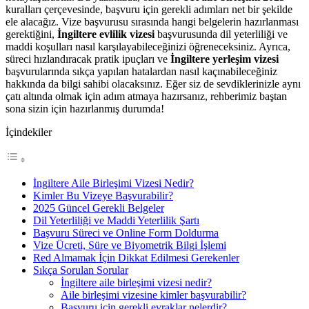
kuralları çerçevesinde, başvuru için gerekli adımları net bir şekilde
ele alacağız. Vize başvurusu sırasında hangi belgelerin hazırlanması
gerektiğini,
İngiltere evlilik vizesi
başvurusunda dil yeterliliği ve
maddi koşulları nasıl karşılayabileceğinizi öğreneceksiniz. Ayrıca,
süreci hızlandıracak pratik ipuçları ve
İngiltere yerleşim vizesi
başvurularında sıkça yapılan hatalardan nasıl kaçınabileceğiniz
hakkında da bilgi sahibi olacaksınız. Eğer siz de sevdiklerinizle aynı
çatı altında olmak için adım atmaya hazırsanız, rehberimiz baştan
sona sizin için hazırlanmış durumda!
İçindekiler
İngiltere Aile Birleşimi Vizesi Nedir?
Kimler Bu Vizeye Başvurabilir?
2025 Güncel Gerekli Belgeler
Dil Yeterliliği ve Maddi Yeterlilik Şartı
Başvuru Süreci ve Online Form Doldurma
Vize Ücreti, Süre ve Biyometrik Bilgi İşlemi
Red Almamak İçin Dikkat Edilmesi Gerekenler
Sıkça Sorulan Sorular
İngiltere aile birleşimi vizesi nedir?
Aile birleşimi vizesine kimler başvurabilir?
Başvuru için gerekli evraklar nelerdir?