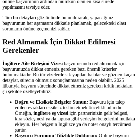
online başvurunun ardından mümkün olan en kısa sürede
yapılmasını tavsiye eder.
Tüm bu detayları göz önünde bulundurarak, yapacağınız
başvurunun her aşamasını dikkatle planlamak, gelecekteki olası
sorunların önüne geçmenizi sağlar.
Red Almamak İçin Dikkat Edilmesi
Gerekenler
İngiltere Aile Birleşimi Vizesi
başvurusunda red almamak için
başvurunuzda dikkat etmeniz gereken bazı önemli kriterler
bulunmaktadır. Bu tür vizelerde sık yapılan hatalar ve gözden kaçan
detaylar, sürecin olumsuz sonuçlanmasına neden olabilir. 2025
itibarıyla başvuru sürecinde dikkat etmeniz gereken kritik noktaları
şu şekilde özetleyebiliriz:
Doğru ve Eksiksiz Belgeler Sunun:
Başvuru için talep
edilen evrakları eksiksiz teslim etmek öncelikli adımdır.
Örneğin,
ingiltere eş vizesi
için partnerinizin gelir belgesi,
kira sözleşmesi ya da tapusu gibi yerleşim belgelerini mutlaka
ekleyin. Her belgenin İngilizce ya da noter onaylı tercümesi
şarttır.
Başvuru Formunu Titizlikle Doldurun:
Online başvuru