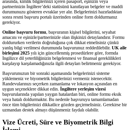
arasında, kimlik bilgilerinizi içeren pasaport, eşinizin veya
partnerinizin İngiltere’deki statüsünü kanıtlayan belgeler ve maddi
durumunuzu gösteren evraklar yer alır. Belgelerinizi hazırladıktan
sonra resmi başvuru portalı üzerinden online form doldurmanız
gerekiyor.
Online başvuru formu
, başvuranın kişisel bilgilerini, seyahat
amacını ve eşinizle/partnerinizle olan ilişkinizi detaylandırır. Formu
doldururken verilerin doğruluğuna çok dikkat etmelisiniz çünkü
yanlış bilgi verilmesi durumunda başvurunuz reddedilebilir.
UK aile
birleşimi 2025
yılı için güncellenmiş prosedürlere göre, formda
İngilizce dil yeterliliğinizin belgelenmesi ve finansal gereklilikleri
karşılayıp karşılamadığınızla ilgili detayları belirtmeniz gerekiyor.
Başvurunuzun bir sonraki aşamasında belgelerinizi sisteme
yüklemeniz ve biyometrik bilgilerinizi vermeniz istenecektir.
Randevularınızı seçerken zamanlama ve lokasyon açısından en
uygun seçeneklere dikkat edin.
İngiltere yerleşim vizesi
başvurularında yapılan yaygın hatalardan biri, online formu eksik
veya hatalı doldurmaktır. Bu nedenle başvuruyu tamamlamadan
önce tüm bilgilerinizi dikkatlice gözden geçirmelisiniz. Gerekirse bir
uzmandan destek almayı düşünmeniz faydalı olabilir.
Vize Ücreti, Süre ve Biyometrik Bilgi
İşlemi