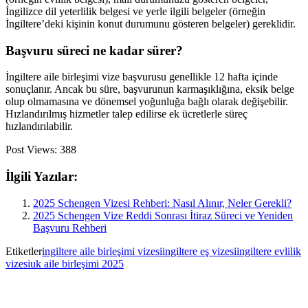
İngilizce dil yeterlilik belgesi ve yerle ilgili belgeler (örneğin
İngiltere’deki kişinin konut durumunu gösteren belgeler) gereklidir.
Başvuru süreci ne kadar sürer?
İngiltere aile birleşimi vize başvurusu genellikle 12 hafta içinde
sonuçlanır. Ancak bu süre, başvurunun karmaşıklığına, eksik belge
olup olmamasına ve dönemsel yoğunluğa bağlı olarak değişebilir.
Hızlandırılmış hizmetler talep edilirse ek ücretlerle süreç
hızlandırılabilir.
Post Views:
388
İlgili Yazılar:
2025 Schengen Vizesi Rehberi: Nasıl Alınır, Neler Gerekli?
2025 Schengen Vize Reddi Sonrası İtiraz Süreci ve Yeniden
Başvuru Rehberi
Etiketler
ingiltere aile birleşimi vizesi
ingiltere eş vizesi
ingiltere evlilik
vizesi
uk aile birleşimi 2025