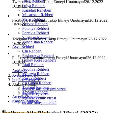
İsveç Rehberi
Twitter Hesabımızı Takip Etmeyi Unutmayın!
26.12.2022
İtalya Rehberi
16:29:00
Karadağ Reheberi
Macaristan Rehberi
Malta Rehberi
Facebook Hesabımızı Takip Etmeyi Unutmayın!
26.12.2022
Norveç Rehberi
15:21:00
Polonya Rehberi
Portekiz Rehberi
Sırbistan Rehberi
Telegram Hesabımızı Takip Etmeyi Unutmayın!
26.12.2022
Yunanistan Rehberi
16:30:00
Asya Rehberi
Çin Rehberi
Endonezya Rehberi
Pinterest Hesabımızı Takip Etmeyi Unutmayın!
26.12.2022
Güney Kore Rehberi
16:30:00
İsrail Rehberi
Japonya Rehberi
Anasayfa
Malezya Rehberi
Avrupa Rehberi
Rusya Rehberi
İngiltere Rehberi
Sri Lanka Rehberi
Alakalı Konular
Tayland Rehberi
ingiltere aile birleşimi vizesi
Tayvan Rehberi
ingiltere eş vizesi
Amerika Rehberi
ingiltere evlilik vizesi
Kanada Rehberi
uk aile birleşimi 2025