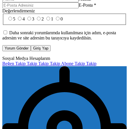
E-Posta
*
Değerlendirmeniz
5
4
3
2
1
0
Daha sonraki yorumlarımda kullanılması için adım, e-posta
adresim ve site adresim bu tarayıcıya kaydedilsin.
Yorum Gönder
Giriş Yap
Sosyal Medya Hesaplarım
Beğen
Takip
Takip
Takip
Takip
Abone
Takip
Takip