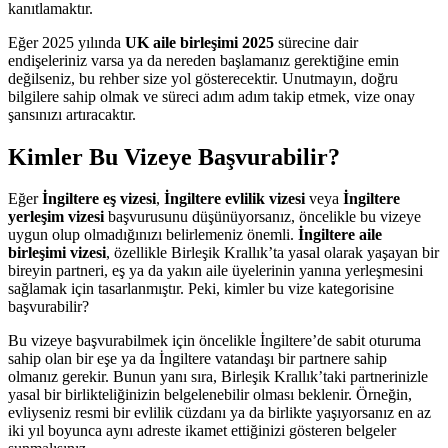
kanıtlamaktır.
Eğer 2025 yılında
UK aile birleşimi 2025
sürecine dair
endişeleriniz varsa ya da nereden başlamanız gerektiğine emin
değilseniz, bu rehber size yol gösterecektir. Unutmayın, doğru
bilgilere sahip olmak ve süreci adım adım takip etmek, vize onay
şansınızı artıracaktır.
Kimler Bu Vizeye Başvurabilir?
Eğer
İngiltere eş vizesi
,
İngiltere evlilik vizesi
veya
İngiltere
yerleşim vizesi
başvurusunu düşünüyorsanız, öncelikle bu vizeye
uygun olup olmadığınızı belirlemeniz önemli.
İngiltere aile
birleşimi vizesi
, özellikle Birleşik Krallık’ta yasal olarak yaşayan bir
bireyin partneri, eş ya da yakın aile üyelerinin yanına yerleşmesini
sağlamak için tasarlanmıştır. Peki, kimler bu vize kategorisine
başvurabilir?
Bu vizeye başvurabilmek için öncelikle İngiltere’de sabit oturuma
sahip olan bir eşe ya da İngiltere vatandaşı bir partnere sahip
olmanız gerekir. Bunun yanı sıra, Birleşik Krallık’taki partnerinizle
yasal bir birlikteliğinizin belgelenebilir olması beklenir. Örneğin,
evliyseniz resmi bir evlilik cüzdanı ya da birlikte yaşıyorsanız en az
iki yıl boyunca aynı adreste ikamet ettiğinizi gösteren belgeler