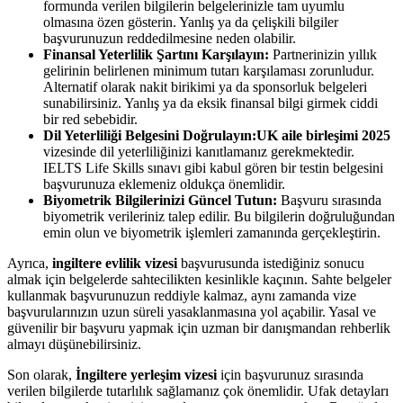
formunda verilen bilgilerin belgelerinizle tam uyumlu
olmasına özen gösterin. Yanlış ya da çelişkili bilgiler
başvurunuzun reddedilmesine neden olabilir.
Finansal Yeterlilik Şartını Karşılayın:
Partnerinizin yıllık
gelirinin belirlenen minimum tutarı karşılaması zorunludur.
Alternatif olarak nakit birikimi ya da sponsorluk belgeleri
sunabilirsiniz. Yanlış ya da eksik finansal bilgi girmek ciddi
bir red sebebidir.
Dil Yeterliliği Belgesini Doğrulayın:UK aile birleşimi 2025
vizesinde dil yeterliliğinizi kanıtlamanız gerekmektedir.
IELTS Life Skills sınavı gibi kabul gören bir testin belgesini
başvurunuza eklemeniz oldukça önemlidir.
Biyometrik Bilgilerinizi Güncel Tutun:
Başvuru sırasında
biyometrik verileriniz talep edilir. Bu bilgilerin doğruluğundan
emin olun ve biyometrik işlemleri zamanında gerçekleştirin.
Ayrıca,
ingiltere evlilik vizesi
başvurusunda istediğiniz sonucu
almak için belgelerde sahtecilikten kesinlikle kaçının. Sahte belgeler
kullanmak başvurunuzun reddiyle kalmaz, aynı zamanda vize
başvurularınızın uzun süreli yasaklanmasına yol açabilir. Yasal ve
güvenilir bir başvuru yapmak için uzman bir danışmandan rehberlik
almayı düşünebilirsiniz.
Son olarak,
İngiltere yerleşim vizesi
için başvurunuz sırasında
verilen bilgilerde tutarlılık sağlamanız çok önemlidir. Ufak detayları