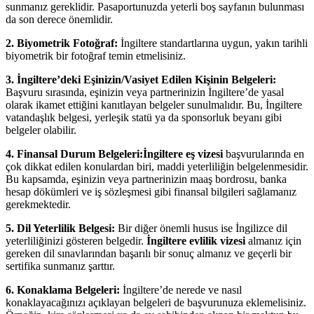
sunmanız gereklidir. Pasaportunuzda yeterli boş sayfanın bulunması
da son derece önemlidir.
2. Biyometrik Fotoğraf:
İngiltere standartlarına uygun, yakın tarihli
biyometrik bir fotoğraf temin etmelisiniz.
3. İngiltere’deki Eşinizin/Vasiyet Edilen Kişinin Belgeleri:
Başvuru sırasında, eşinizin veya partnerinizin İngiltere’de yasal
olarak ikamet ettiğini kanıtlayan belgeler sunulmalıdır. Bu, İngiltere
vatandaşlık belgesi, yerleşik statü ya da sponsorluk beyanı gibi
belgeler olabilir.
4. Finansal Durum Belgeleri:İngiltere eş vizesi
başvurularında en
çok dikkat edilen konulardan biri, maddi yeterliliğin belgelenmesidir.
Bu kapsamda, eşinizin veya partnerinizin maaş bordrosu, banka
hesap dökümleri ve iş sözleşmesi gibi finansal bilgileri sağlamanız
gerekmektedir.
5. Dil Yeterlilik Belgesi:
Bir diğer önemli husus ise İngilizce dil
yeterliliğinizi gösteren belgedir.
İngiltere evlilik vizesi
almanız için
gereken dil sınavlarından başarılı bir sonuç almanız ve geçerli bir
sertifika sunmanız şarttır.
6. Konaklama Belgeleri:
İngiltere’de nerede ve nasıl
konaklayacağınızı açıklayan belgeleri de başvurunuza eklemelisiniz.