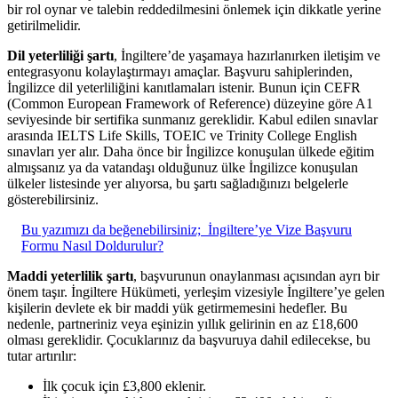
bir rol oynar ve talebin reddedilmesini önlemek için dikkatle yerine
getirilmelidir.
Dil yeterliliği şartı
, İngiltere’de yaşamaya hazırlanırken iletişim ve
entegrasyonu kolaylaştırmayı amaçlar. Başvuru sahiplerinden,
İngilizce dil yeterliliğini kanıtlamaları istenir. Bunun için CEFR
(Common European Framework of Reference) düzeyine göre A1
seviyesinde bir sertifika sunmanız gereklidir. Kabul edilen sınavlar
arasında IELTS Life Skills, TOEIC ve Trinity College English
sınavları yer alır. Daha önce bir İngilizce konuşulan ülkede eğitim
almışsanız ya da vatandaşı olduğunuz ülke İngilizce konuşulan
ülkeler listesinde yer alıyorsa, bu şartı sağladığınızı belgelerle
gösterebilirsiniz.
Bu yazımızı da beğenebilirsiniz;
İngiltere’ye Vize Başvuru
Formu Nasıl Doldurulur?
Maddi yeterlilik şartı
, başvurunun onaylanması açısından ayrı bir
önem taşır. İngiltere Hükümeti, yerleşim vizesiyle İngiltere’ye gelen
kişilerin devlete ek bir maddi yük getirmemesini hedefler. Bu
nedenle, partneriniz veya eşinizin yıllık gelirinin en az £18,600
olması gereklidir. Çocuklarınız da başvuruya dahil edilecekse, bu
tutar artırılır:
İlk çocuk için £3,800 eklenir.