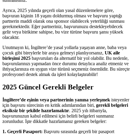
sunmalısınız.
Ayrıca, 2025 yılında geçerli olan yasal düzenlemelere göre,
başvuran kişinin 18 yaşını doldurmuş olması ve başvuru yaptığı
partnerin maddi olarak ona sponsor olabilecek yeterliliği sunması
gerekmektedir. Eğer partneriniz, başvurunuzu destekleyebilecek
gelir veya birikime sahipse, bu vize türüne başvuru şansı yüksek
olacaktır.
Unutmayın ki, İngiltere’de yasal yollarla yaşayan anne, baba veya
çocuk gibi bireylerle bir araya gelmeyi planlıyorsanız,
UK aile
birleşimi 2025
başvuruları da alternatif bir yol olabilir. Bu nedenle,
başvurularınızı yapmadan önce durumu detaylıca analiz etmeniz ve
ihtiyaçlarınıza en uygun vize türünü seçmeniz önemlidir. Bu süreçte
profesyonel destek almak da işleri kolaylaştırabilir!
2025 Güncel Gerekli Belgeler
İngiltere’de eşinin veya partnerinin yanına yerleşmek
isteyenler
için başvuru sürecinin en kritik adımlarından biri,
gerekli belgeleri
eksiksiz bir şekilde hazırlamaktır
. 2025 yılı itibarıyla,
başvurunuzun kabul edilmesi için belirli belgeleri sunmanız
zorunludur. İşte dikkatle hazırlamanız gereken belgeler:
1. Geçerli Pasaport:
Başvuru sırasında geçerli bir pasaport