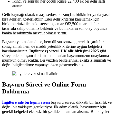
İkinci ve sonraki her çocuk içinse £2,400 ek bir gelir şartı
aranır.
Gelir kaynağı olarak maaş, serbest kazançlar, birikimler ya da yasal
kira gelirleri gösterilebilir. Eğer gelir kriterini karşılamak için
birikimlerinizi iletmek isterseniz, en az £62,500 tutarında bir
tasarrufa sahip olmanız beklenir ve bu miktarın son 6 ay boyunca
banka hesabınızda mevcut olması şarttır.
Başvuru yapmadan önce, hem dil sınavınıza girerek başarılı bir
sonuç almalı hem de maddi yeterlilik kriterine uygun belgeleri
hazırlamalısınız.
İngiltere eş vizesi
,
UK aile birleşimi 2025
gibi
süreçlerde bu aşamalar tamamlanmadan başvurunuzun onaylanması
mümkün olmayacaktır. Bu yüzden belgelerinizi eksiksiz sunmalı ve
doğru bilgilendirme yapmaya özen göstermelisiniz.
Başvuru Süreci ve Online Form
Doldurma
İngiltere aile birleşimi vizesi
başvuru süreci, dikkatli bir hazırlık ve
doğru bir yaklaşım gerektiriyor. İlk adım olarak, başvurunuz için
gerekli belgeleri eksiksiz bir şekilde tamamlamalısınız. Bu belgeler