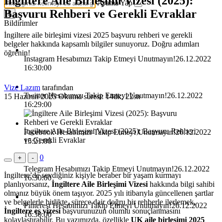
İngiltere Aile Birleşimi Vizesi (2025):
Arama Yap
Başvuru Rehberi ve Gerekli Evraklar
5
Bildirimler
İngiltere aile birleşimi vizesi 2025 başvuru rehberi ve gerekli
belgeler hakkında kapsamlı bilgiler sunuyoruz. Doğru adımları
öğrenin!
İnstagram Hesabımızı Takip Etmeyi Unutmayın!
26.12.2022
16:30:00
Vize Lazım
tarafından
Twitter Hesabımızı Takip Etmeyi Unutmayın!
26.12.2022
15 Haziran 2025
Okuma süresi: 14dk, 22sn
16:29:00
İngiltere Aile Birleşimi Vizesi (2025): Başvuru Rehberi
Facebook Hesabımızı Takip Etmeyi Unutmayın!
26.12.2022
ve Gerekli Evraklar
15:21:00
0
+
-
Telegram Hesabımızı Takip Etmeyi Unutmayın!
26.12.2022
İngiltere’de sevdiğiniz kişiyle beraber bir yaşam kurmayı
16:30:00
planlıyorsanız,
İngiltere Aile Birleşimi Vizesi
hakkında bilgi sahibi
olmanız büyük önem taşıyor. 2025 yılı itibarıyla güncellenen şartlar
ve belgelerle birlikte, sürece dair doğru bir rehberle ilerlemek,
Pinterest Hesabımızı Takip Etmeyi Unutmayın!
26.12.2022
İngiltere eş vizesi
başvurunuzun olumlu sonuçlanmasını
16:30:00
kolaylaştırabilir. Bu yazımızda, özellikle
UK aile birleşimi 2025