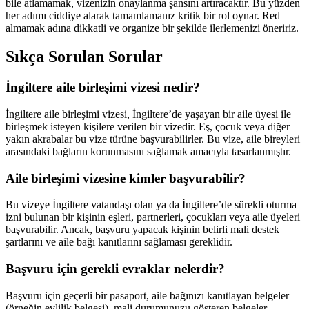
bile atlamamak, vizenizin onaylanma şansını artıracaktır. Bu yüzden
her adımı ciddiye alarak tamamlamanız kritik bir rol oynar. Red
almamak adına dikkatli ve organize bir şekilde ilerlemenizi öneririz.
Sıkça Sorulan Sorular
İngiltere aile birleşimi vizesi nedir?
İngiltere aile birleşimi vizesi, İngiltere’de yaşayan bir aile üyesi ile
birleşmek isteyen kişilere verilen bir vizedir. Eş, çocuk veya diğer
yakın akrabalar bu vize türüne başvurabilirler. Bu vize, aile bireyleri
arasındaki bağların korunmasını sağlamak amacıyla tasarlanmıştır.
Aile birleşimi vizesine kimler başvurabilir?
Bu vizeye İngiltere vatandaşı olan ya da İngiltere’de sürekli oturma
izni bulunan bir kişinin eşleri, partnerleri, çocukları veya aile üyeleri
başvurabilir. Ancak, başvuru yapacak kişinin belirli mali destek
şartlarını ve aile bağı kanıtlarını sağlaması gereklidir.
Başvuru için gerekli evraklar nelerdir?
Başvuru için geçerli bir pasaport, aile bağınızı kanıtlayan belgeler
(örneğin evlilik belgesi), mali durumunuzu gösteren belgeler,