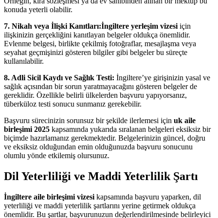
Örneğin, kira sözleşmesi ya da ev sahibinden alınan bir mektup bu
konuda yeterli olabilir.
7. Nikah veya İlişki Kanıtları:İngiltere yerleşim vizesi
için
ilişkinizin gerçekliğini kanıtlayan belgeler oldukça önemlidir.
Evlenme belgesi, birlikte çekilmiş fotoğraflar, mesajlaşma veya
seyahat geçmişinizi gösteren bilgiler gibi belgeler bu süreçte
kullanılabilir.
8. Adli Sicil Kaydı ve Sağlık Testi:
İngiltere’ye girişinizin yasal ve
sağlık açısından bir sorun yaratmayacağını gösteren belgeler de
gereklidir. Özellikle belirli ülkelerden başvuru yapıyorsanız,
tüberküloz testi sonucu sunmanız gerekebilir.
Başvuru sürecinizin sorunsuz bir şekilde ilerlemesi için
uk aile
birleşimi 2025
kapsamında yukarıda sıralanan belgeleri eksiksiz bir
biçimde hazırlamanız gerekmektedir. Belgelerinizin güncel, doğru
ve eksiksiz olduğundan emin olduğunuzda başvuru sonucunu
olumlu yönde etkilemiş olursunuz.
Dil Yeterliliği ve Maddi Yeterlilik Şartı
İngiltere aile birleşimi vizesi
kapsamında başvuru yaparken, dil
yeterliliği ve maddi yeterlilik şartlarını yerine getirmek oldukça
önemlidir. Bu şartlar, başvurunuzun değerlendirilmesinde belirleyici