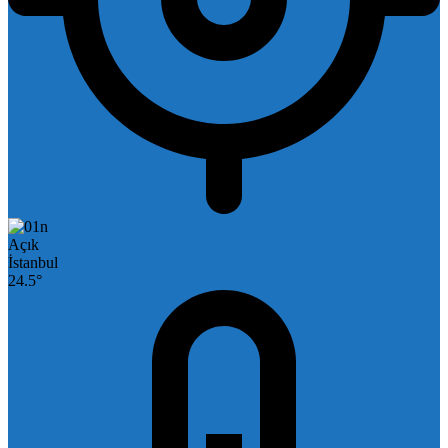
Açık
İstanbul
24.5°