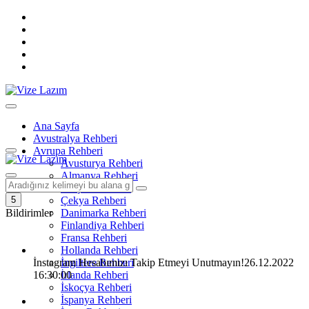
Ana Sayfa
Avustralya Rehberi
Avrupa Rehberi
Avusturya Rehberi
Almanya Rehberi
Belçika Rehberi
5
Çekya Rehberi
Bildirimler
Danimarka Rehberi
Finlandiya Rehberi
Fransa Rehberi
Hollanda Rehberi
İnstagram Hesabımızı Takip Etmeyi Unutmayın!
İngiltere Rehberi
26.12.2022
16:30:00
İrlanda Rehberi
İskoçya Rehberi
İspanya Rehberi